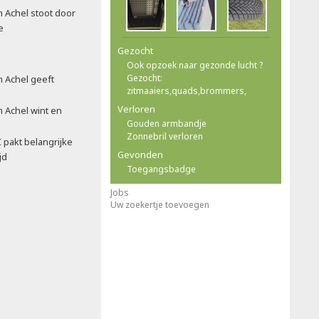
 Achel stoot door
e
Gezocht
Ook opzoek naar gezonde lucht ?
Gezocht:
 Achel geeft
zitmaaiers,quads,brommers,
Verloren
 Achel wint en
Gouden armbandje
Zonnebril verloren
 pakt belangrijke
Gevonden
jd
Toegangsbadge
Jobs
Uw zoekertje toevoegen