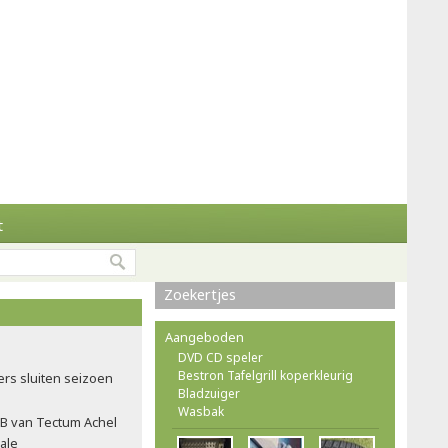
t
Zoekertjes
Aangeboden
DVD CD speler
Bestron Tafelgrill koperkleurig
ers sluiten seizoen
Bladzuiger
Wasbak
B van Tectum Achel
ale