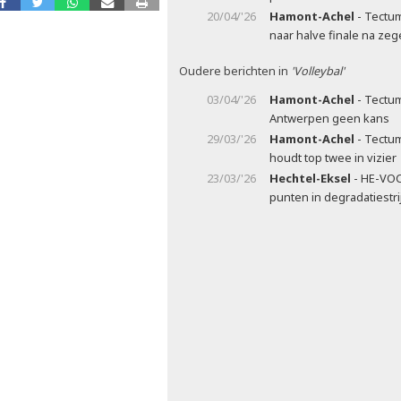
20/04/'26
Hamont-Achel
- Tectum
naar halve finale na zeg
Oudere berichten in
'Volleybal'
03/04/'26
Hamont-Achel
- Tectum
Antwerpen geen kans
29/03/'26
Hamont-Achel
- Tectum
houdt top twee in vizier
23/03/'26
Hechtel-Eksel
- HE-VOC
punten in degradatiestri