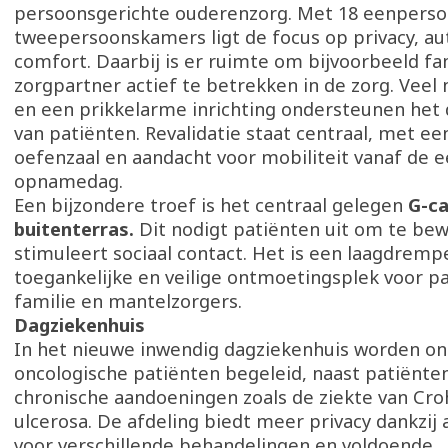
persoonsgerichte ouderenzorg. Met 18 eenpers
tweepersoonskamers ligt de focus op privacy, a
comfort. Daarbij is er ruimte om bijvoorbeeld fa
zorgpartner actief te betrekken in de zorg. Veel n
en een prikkelarme inrichting ondersteunen het
van patiënten. Revalidatie staat centraal, met e
oefenzaal en aandacht voor mobiliteit vanaf de e
opnamedag.
Een bijzondere troef is het centraal gelegen
G-ca
buitenterras.
Dit nodigt patiënten uit om te be
stimuleert sociaal contact. Het is een laagdrempe
toegankelijke en veilige ontmoetingsplek voor pa
familie en mantelzorgers.
Dagziekenhuis
In het nieuwe inwendig dagziekenhuis worden o
oncologische patiënten begeleid, naast patiënt
chronische aandoeningen zoals de ziekte van Croh
ulcerosa. De afdeling biedt meer privacy dankzij
voor verschillende behandelingen en voldoende