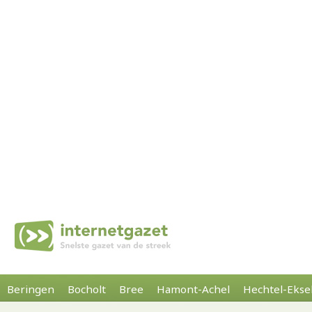
Beringen
Bocholt
Bree
Hamont-Achel
Hechtel-Ekse