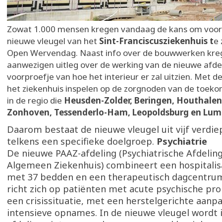
Zowat 1.000 mensen kregen vandaag de kans om voor 
nieuwe vleugel van het
Sint-Franciscusziekenhuis t
e 
Open Wervendag. Naast info over de bouwwerken kre
aanwezigen uitleg over de werking van de nieuwe afde
voorproefje van hoe het interieur er zal uitzien. Met de
het ziekenhuis inspelen op de zorgnoden van de toek
in de regio die
Heusden-Zolder, Beringen, Houthalen
Zonhoven, Tessenderlo-Ham, Leopoldsburg en L
Daarom bestaat de nieuwe vleugel uit vijf verdie
telkens een specifieke doelgroep.
Psychiatrie
De nieuwe PAAZ-afdeling (Psychiatrische Afdelin
Algemeen Ziekenhuis) combineert een hospitalis
met 37 bedden en een therapeutisch dagcentrum
richt zich op patiënten met acute psychische pr
een crisissituatie, met een herstelgerichte aanpa
intensieve opnames. In de nieuwe vleugel wordt 