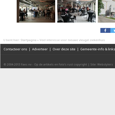
U bent hier:
Startpagina
»
Veel interesse voor nieuwe vleugel ziekenhuis
Contacteer ons
|
Adverteer
|
Over deze site
|
Gemeente-info & link
© 2004-2013
Faes nv
-
Op de artikels en foto’s rust copyright
|
Site: Webstylers