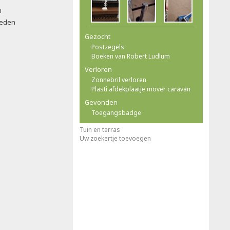
n
leden
Gezocht
Postzegels
Boeken van Robert Ludlum
Verloren
Zonnebril verloren
Plasti afdekplaatje mover caravan
Gevonden
Toegangsbadge
Tuin en terras
Uw zoekertje toevoegen