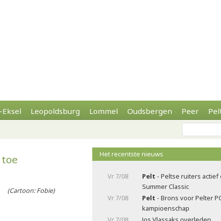
-Eksel
Leopoldsburg
Lommel
Oudsbergen
Peer
Pel
Het recentste nieuws
 toe
Vr 7/08
Pelt
- Peltse ruiters actie
Summer Classic
Cartoon: Fobie)
Vr 7/08
Pelt
- Brons voor Pelter P
kampioenschap
Vr 7/08
Jos Vlassaks overleden