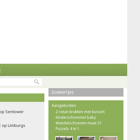
t
Zoekertjes
Aangeboden
f op Sentower
2 rotan krukken met kussen
Kinderschommel baby
Wandelschoenen maat 31
C op Limburgs
Puzzels 4 in 1