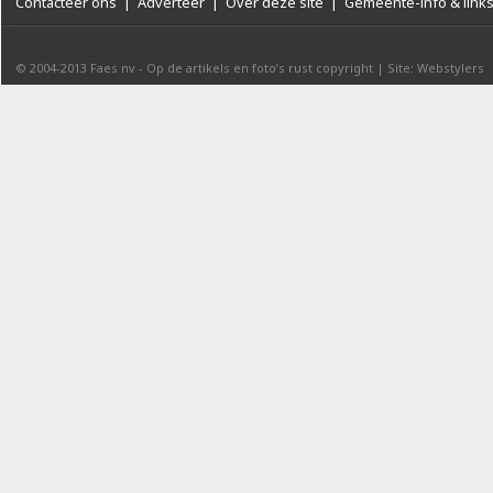
Contacteer ons
|
Adverteer
|
Over deze site
|
Gemeente-info & link
© 2004-2013
Faes nv
-
Op de artikels en foto’s rust copyright
|
Site: Webstylers