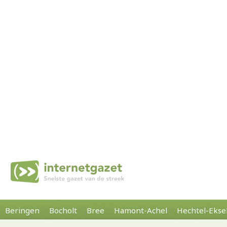
Beringen
Bocholt
Bree
Hamont-Achel
Hechtel-Ekse