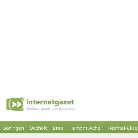
Beringen
Bocholt
Bree
Hamont-Achel
Hechtel-Ekse