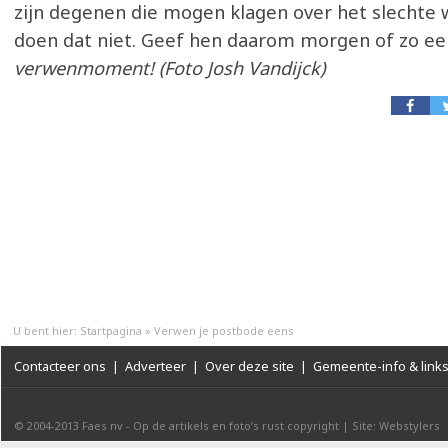
zijn degenen die mogen klagen over het slechte 
doen dat niet. Geef hen daarom morgen of zo ee
verwenmoment! (Foto Josh Vandijck)
U bent hier:
Startpagina
»
Verwen je postbode eens
Contacteer ons
|
Adverteer
|
Over deze site
|
Gemeente-info & link
© 2004-2013
Faes nv
-
Op de artikels en foto’s rust copyright
|
Site: Webstylers