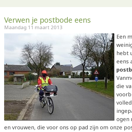
Verwen je postbode eens
Maandag 11 maart 2013
Een m
weinig
hebt 
eens 
post
Vanmo
die v
voorbi
volle
ingep
ogen 
en vrouwen, die voor ons op pad zijn om onze po