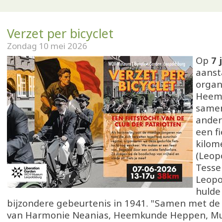
Verzet per bicyclet
Zondag 10 mei 2026
Op
7 
aans
organ
Heemk
samen
ander
een f
kilom
(Leop
Tesse
Leopo
hulde
bijzondere gebeurtenis in 1941. "Samen met de 
van Harmonie Neanias, Heemkunde Heppen, 