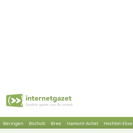
Beringen
Bocholt
Bree
Hamont-Achel
Hechtel-Ekse