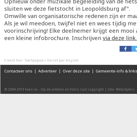
Opnieuw onder muzikale begeleiding van de fie
sluiten we deze fietstocht in Leopoldsburg af".
Omwille van organisatorische redenen zijn er maa
Als je wil meedoen, twijfel niet en wees tijdig me
voorinschrijving! Elke deelnemer krijgt een moo
een kleine infobrochure. Inschrijven
via deze link
U bent hier:
Startpagina
»
Verzet per bicyclet
Contacteer ons
|
Adverteer
|
Over deze site
|
Gemeente-info & link
© 2004-2013
Faes nv
-
Op de artikels en foto’s rust copyright
|
Site: Webstylers