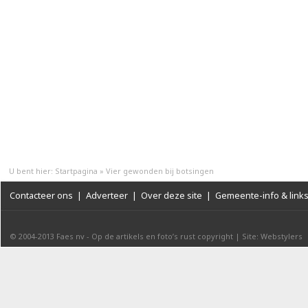
U bent hier:
Startpagina
»
Vier gewonden bij botsingen
Contacteer ons
|
Adverteer
|
Over deze site
|
Gemeente-info & link
© 2004-2013
Faes nv
-
Op de artikels en foto’s rust copyright
|
Site: Webstylers