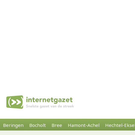
Beringen
Bocholt
Bree
Hamont-Achel
Hechtel-Ekse