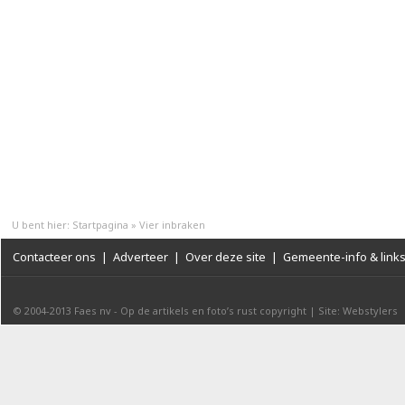
U bent hier:
Startpagina
»
Vier inbraken
Contacteer ons
|
Adverteer
|
Over deze site
|
Gemeente-info & link
© 2004-2013
Faes nv
-
Op de artikels en foto’s rust copyright
|
Site: Webstylers