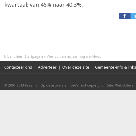
kwartaal: van 46% naar 40,3%.
U bent hier:
Startpagina
»
Vier op tien na jaar nog werkloos
Contacteer ons
|
Adverteer
|
Over deze site
|
Gemeente-info & link
© 2004-2013
Faes nv
-
Op de artikels en foto’s rust copyright
|
Site: Webstylers