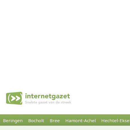
Beringen
Bocholt
Bree
Hamont-Achel
Hechtel-Ekse