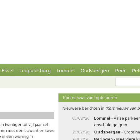
-Eksel
Leopoldsburg
Lommel
Oudsbergen
Peer
Pel
Kort nieuws van bij de buren
Nieuwere berichten in
'Kort nieuws van b
05/08/'26
Lommel
- Valse parkee
twintiger tot vijf jaar cel
onschuldige grap
amen met een trawant en twee
25/07/'26
Oudsbergen
- Grote n
 in een woning in
23/07/'26
Beringen
- Meerdere ki