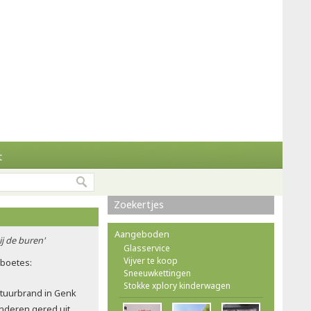
t
Zoekertjes
Aangeboden
ij de buren'
Glasservice
Vijver te koop
rboetes:
Sneeuwkettingen
Stokke xplory kinderwagen
atuurbrand in Genk
nderen gered uit