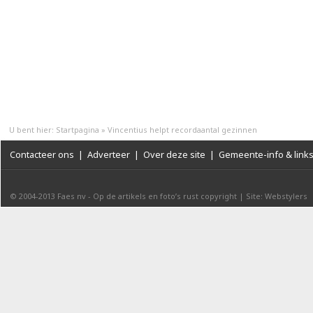
U bent hier:
Startpagina
»
Vincentius helpt recordaantal gezinnen
Contacteer ons
|
Adverteer
|
Over deze site
|
Gemeente-info & link
© 2004-2013
Faes nv
-
Op de artikels en foto’s rust copyright
|
Site: Webstylers