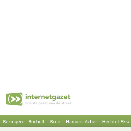
Beringen
Bocholt
Bree
Hamont-Achel
Hechtel-Ekse