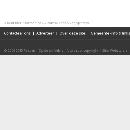
U bent hier:
Startpagina
»
Vlaamse Canon voorgesteld
Contacteer ons
|
Adverteer
|
Over deze site
|
Gemeente-info & link
© 2004-2013
Faes nv
-
Op de artikels en foto’s rust copyright
|
Site: Webstylers