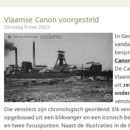
Vlaamse Canon voorgesteld
Dinsdag 9 mei 2023
In Ge
vanda
besp
Cano
De Ca
Vlaan
uit
ze
onde
venst
Die vensters zijn chronologisch geordend. Elk ven
opgebouwd uit een blikvanger en een iconisch b
en twee focuspunten. Naast de illustraties in de 