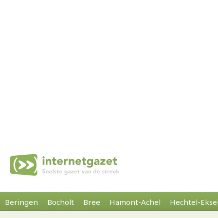
Beringen
Bocholt
Bree
Hamont-Achel
Hechtel-Ekse