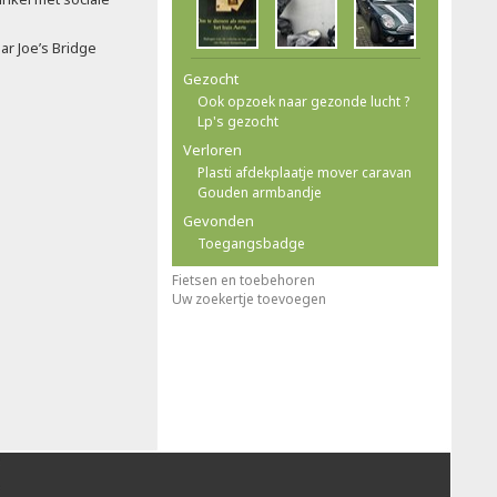
ar Joe’s Bridge
Gezocht
Ook opzoek naar gezonde lucht ?
Lp's gezocht
Verloren
Plasti afdekplaatje mover caravan
Gouden armbandje
Gevonden
Toegangsbadge
Fietsen en toebehoren
Uw zoekertje toevoegen