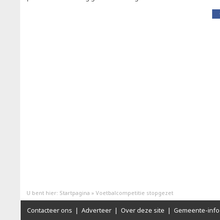
U bent hier:
Startpagina
»
Voetbalcompetitie stopgezet
Contacteer ons
|
Adverteer
|
Over deze site
|
Gemeente-info 