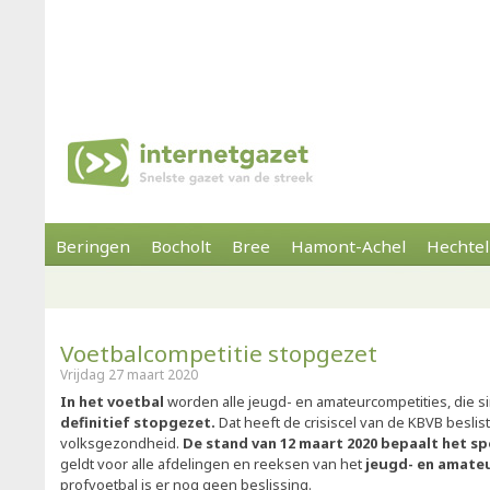
Beringen
Bocholt
Bree
Hamont-Achel
Hechtel
Voetbalcompetitie stopgezet
Vrijdag 27 maart 2020
In het voetbal
worden alle jeugd- en amateurcompetities, die si
definitief stopgezet.
Dat heeft de crisiscel van de KBVB beslis
volksgezondheid.
De stand van 12 maart 2020 bepaalt het s
geldt voor alle afdelingen en reeksen van het
jeugd- en amate
profvoetbal is er nog geen beslissing.