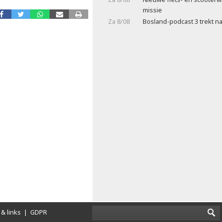
missie
Za 8/08
Bosland-podcast 3 trekt na
& links
|
GDPR