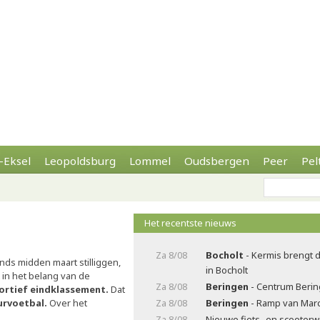
-Eksel
Leopoldsburg
Lommel
Oudsbergen
Peer
Pel
Het recentste nieuws
Za 8/08
Bocholt
- Kermis brengt 
nds midden maart stilliggen,
in Bocholt
t in het belang van de
Za 8/08
Beringen
- Centrum Beri
portief eindklassement.
Dat
urvoetbal.
Over het
Za 8/08
Beringen
- Ramp van Marc
Za 8/08
Nieuwe fiets- en scooterw