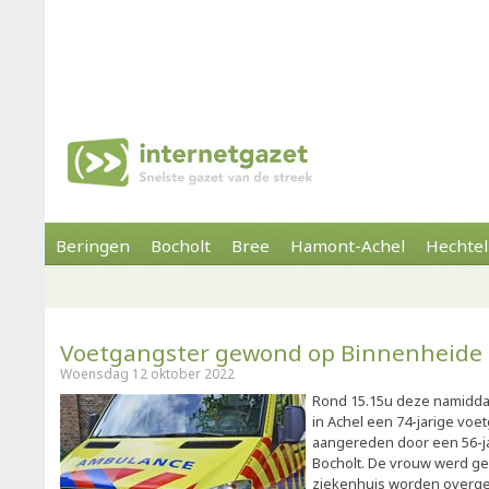
Beringen
Bocholt
Bree
Hamont-Achel
Hechtel
Voetgangster gewond op Binnenheide
Woensdag 12 oktober 2022
Rond 15.15u deze namidd
in Achel een 74-jarige voet
aangereden door een 56-ja
Bocholt. De vrouw werd g
ziekenhuis worden overge