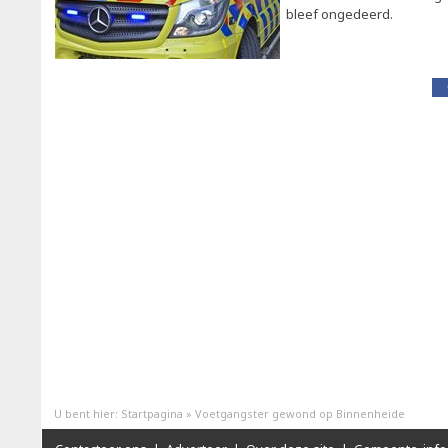
bleef ongedeerd.
U bent hier:
Startpagina
»
Voetgangster gewond op Binnenheide