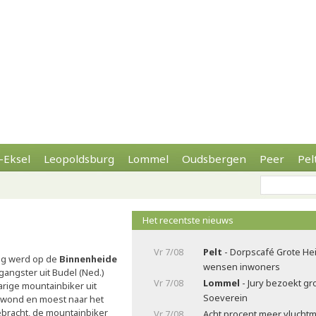
-Eksel
Leopoldsburg
Lommel
Oudsbergen
Peer
Pel
Het recentste nieuws
Vr 7/08
Pelt
- Dorpscafé Grote Hei
ag werd op de
Binnenheide
wensen inwoners
gangster uit Budel (Ned.)
Vr 7/08
Lommel
- Jury bezoekt gr
rige mountainbiker uit
Soeverein
ewond en moest naar het
bracht, de mountainbiker
Vr 7/08
Acht procent meer vluchtm