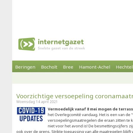
Beringen
Bocholt
Bree
Hamont-Achel
Hechtel
Voorzichtige versoepeling coronamaat
Woensdag 14 april 2021
Vermoedelijk vanaf 8 mei mogen de terras
het Overlegcomité vandaag. Het is een van de "
versoepelingsmaatregelen die eraan zitten te 
niet voor het avond is! De besmettingscijfers zij
ook over de grens. Strikte toepassing van alle maatregelen blijft