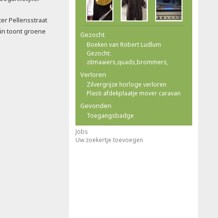
ter Pellensstraat
in toont groene
Gezocht
Boeken van Robert Ludlum
Gezocht:
zitmaaiers,quads,brommers,
Verloren
Zilvergrijze horloge verloren
Plasti afdekplaatje mover caravan
Gevonden
Toegangsbadge
Jobs
Uw zoekertje toevoegen