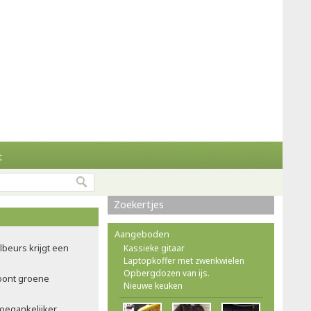
t
Zoekertjes
Aangeboden
ilbeurs krijgt een
Kassieke gitaar
Laptopkoffer met zwenkwielen
Opbergdozen van ijs.
oont groene
Nieuwe keuken
oegankelijker