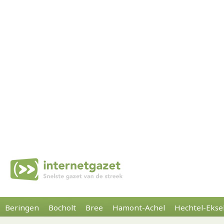
Beringen
Bocholt
Bree
Hamont-Achel
Hechtel-Ekse