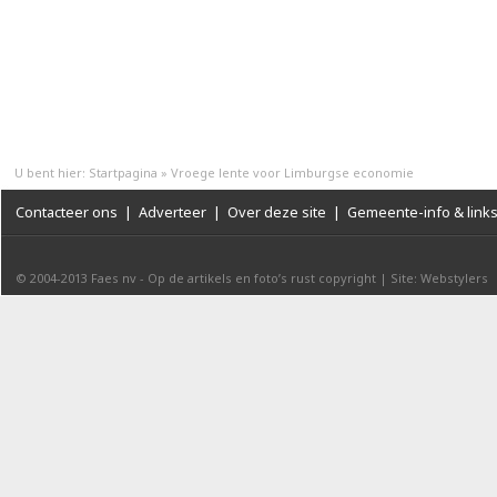
U bent hier:
Startpagina
»
Vroege lente voor Limburgse economie
Contacteer ons
|
Adverteer
|
Over deze site
|
Gemeente-info & link
© 2004-2013
Faes nv
-
Op de artikels en foto’s rust copyright
|
Site: Webstylers