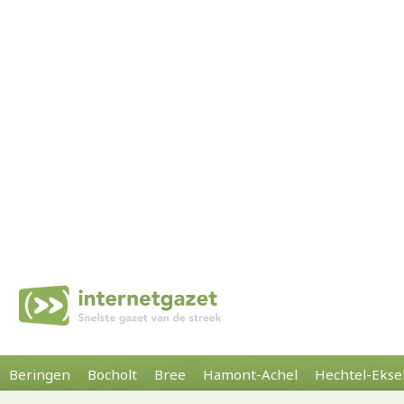
Beringen
Bocholt
Bree
Hamont-Achel
Hechtel-Ekse