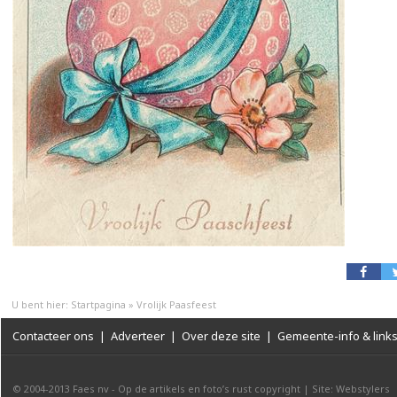
U bent hier:
Startpagina
»
Vrolijk Paasfeest
Contacteer ons
|
Adverteer
|
Over deze site
|
Gemeente-info & link
© 2004-2013
Faes nv
-
Op de artikels en foto’s rust copyright
|
Site: Webstylers