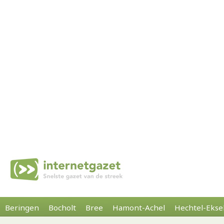
Beringen
Bocholt
Bree
Hamont-Achel
Hechtel-Ekse