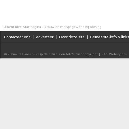
U bent hier:
Startpagina
»
Vrouw en meisje gewond bij botsing
Contacteer ons
|
Adverteer
|
Over deze site
|
Gemeente-info & link
© 2004-2013
Faes nv
-
Op de artikels en foto’s rust copyright
|
Site: Webstylers