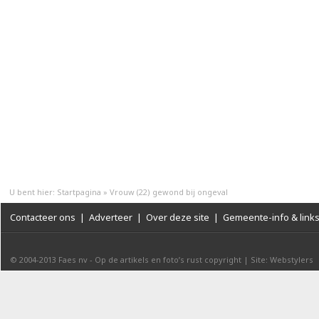
U bent hier:
Startpagina
»
Vrouw (22) gewond bij ongeval
Contacteer ons
|
Adverteer
|
Over deze site
|
Gemeente-info & link
© 2004-2013
Faes nv
-
Op de artikels en foto’s rust copyright
|
Site: Webstylers