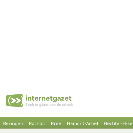
Beringen
Bocholt
Bree
Hamont-Achel
Hechtel-Ekse