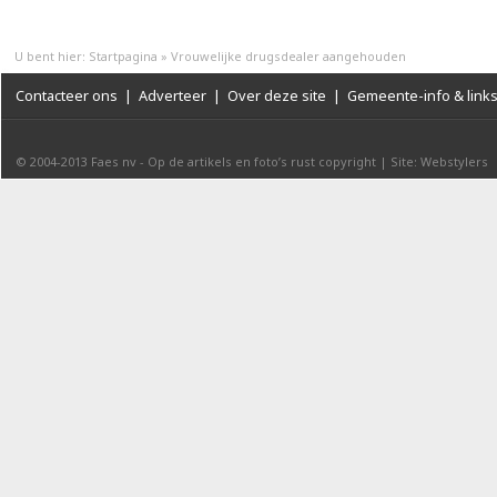
U bent hier:
Startpagina
»
Vrouwelijke drugsdealer aangehouden
Contacteer ons
|
Adverteer
|
Over deze site
|
Gemeente-info & link
© 2004-2013
Faes nv
-
Op de artikels en foto’s rust copyright
|
Site: Webstylers