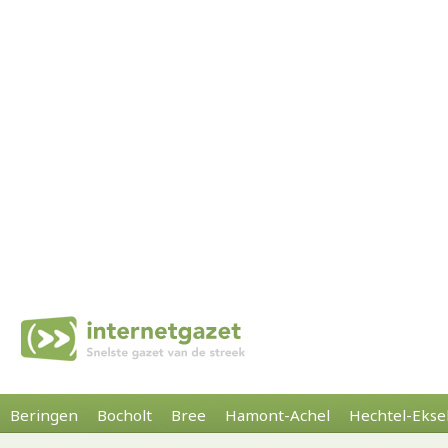
Beringen
Bocholt
Bree
Hamont-Achel
Hechtel-Ekse