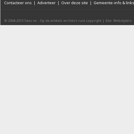
Contacteer ons
|
Adverteer
|
Over deze site
|
Gemeente-info & link
© 2004-2013
Faes nv
-
Op de artikels en foto’s rust copyright
|
Site: Webstylers