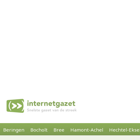
Beringen
Bocholt
Bree
Hamont-Achel
Hechtel-Ekse