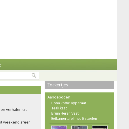
t
Zoekertjes
Aangeboden
Cona koffie apparaat
Teak kast
pen verhalen uit
Bruin Heren Vest
Eetkamertafel met 6 stoelen
dit weekend sfeer