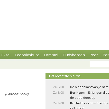
-Eksel
Leopoldsburg
Lommel
Oudsbergen
Peer
Pel
Het recentste nieuws
Za 8/08
De binnenkant van je hart
Za 8/08
Beringen
- 83-jarigen die
Cartoon: Fobie)
de oude doos op
Za 8/08
Bocholt
- Kermis brengt 
in Bocholt