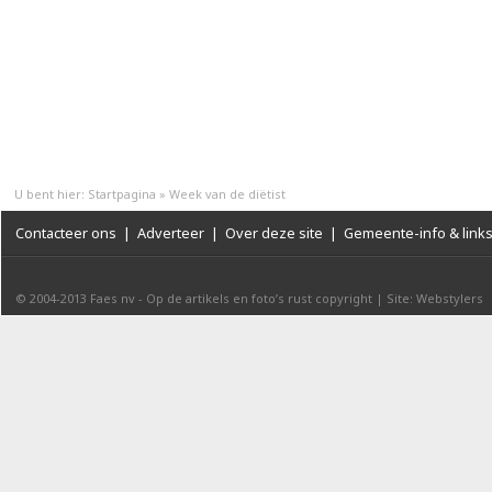
U bent hier:
Startpagina
»
Week van de diëtist
Contacteer ons
|
Adverteer
|
Over deze site
|
Gemeente-info & link
© 2004-2013
Faes nv
-
Op de artikels en foto’s rust copyright
|
Site: Webstylers