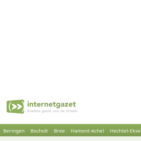
Beringen
Bocholt
Bree
Hamont-Achel
Hechtel-Ekse