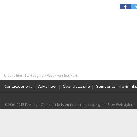
U bent hier:
Startpagina
»
Week van het Hart
Contacteer ons
|
Adverteer
|
Over deze site
|
Gemeente-info & link
© 2004-2013
Faes nv
-
Op de artikels en foto’s rust copyright
|
Site: Webstylers