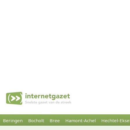
Beringen
Bocholt
Bree
Hamont-Achel
Hechtel-Ekse