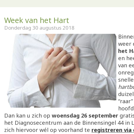
Week van het Hart
Donderdag 30 augustus 2018
Binne
weer
het H
en he
van e
onreg
snelle
hartb
duize
“raar”
hoofd
Dan kan u zich op
woensdag 26 september
gratis
het Diagnosecentrum aan de Binnensingel 44 in 
zich hiervoor wél op voorhand te
registreren via