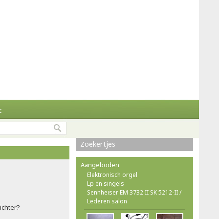
t
Zoekertjes
Aangeboden
Elektronisch orgel
Lp en singels
Sennheiser EM 3732 II SK 5212-II /
Lederen salon
ichter?