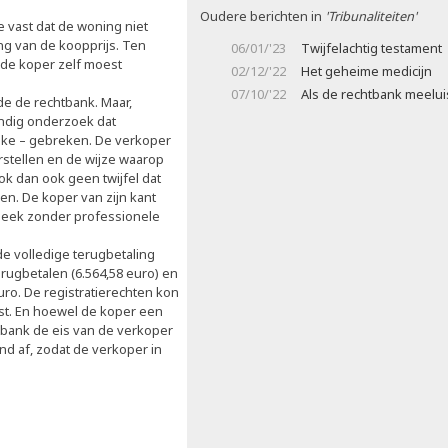
Oudere berichten in
'Tribunaliteiten'
e vast dat de woning niet
ng van de koopprijs. Ten
06/01/'23
Twijfelachtig testament
 de koper zelf moest
02/12/'22
Het geheime medicijn
07/10/'22
Als de rechtbank meelui
lde de rechtbank. Maar,
undig onderzoek dat
ijke – gebreken. De verkoper
rstellen en de wijze waarop
ok dan ook geen twijfel dat
n. De koper van zijn kant
n leek zonder professionele
 volledige terugbetaling
rugbetalen (6.564,58 euro) en
ro. De registratierechten kon
st. En hoewel de koper een
bank de eis van de verkoper
d af, zodat de verkoper in