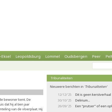
-Eksel
Leopoldsburg
Lommel
Oudsbergen
Peer
Pel
Tribunaliteiten
Nieuwere berichten in
'Tribunaliteiten'
12/12/'25
Dit is geen kerstverhaal
de bewoner kent. De
30/10/'25
Delirium...
 dat hij al tien jaar
26/09/'25
Een “prutser” of een opl
ling van de vloerplaat. Hij