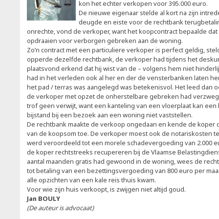
kon het echter verkopen voor 395.000 euro.
De nieuwe eigenaar stelde al kort na zijn intred
deugde en eiste voor de rechtbank terugbetali
onrechte, vond de verkoper, want het koopcontract bepaalde dat
opdraaien voor verborgen gebreken aan de woning.
Zo’n contract met een particuliere verkoper is perfect geldig, ste
opperde dezelfde rechtbank, de verkoper had tijdens het desk
plaatsvond erkend dat hij wist van de – volgens hem niet hinderl
had in het verleden ook al her en der de vensterbanken laten he
het pad / terras was aangelegd was betekenisvol. Het leed dan o
de verkoper met opzet de onherstelbare gebreken had verzwege
trof geen verwijt, want een kanteling van een vloerplaat kan ee
bijstand bij een bezoek aan een woning niet vaststellen.
De rechtbank maakte de verkoop ongedaan en kende de koper de
van de koopsom toe. De verkoper moest ook de notariskosten te
werd veroordeeld tot een morele schadevergoeding van 2.000 eu
de koper rechtstreeks recupereren bij de Vlaamse Belastingdien
aantal maanden gratis had gewoond in de woning, wees de recht
tot betaling van een bezettingsvergoeding van 800 euro per maan
alle opzichten van een kale reis thuis kwam.
Voor wie zijn huis verkoopt, is zwijgen niet altijd goud.
Jan BOULY
(De auteur is advocaat)