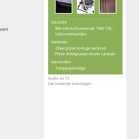
Gezocht
Win een luchtzuiveraar TWV 135,-
stert
Geboortekaartjes
Verloren
Zilvergrijze horloge verloren
Plasti afdekplaatje mover caravan
Gevonden
Toegangsbadge
Audio en TV
Uw zoekertje toevoegen