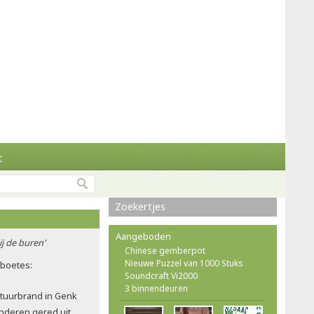
t
Zoekertjes
Aangeboden
ij de buren'
Chinese gemberpot
Nieuwe Puzzel van 1000 Stuks
rboetes:
Soundcraft Vi2000
3 binnendeuren
atuurbrand in Genk
nderen gered uit