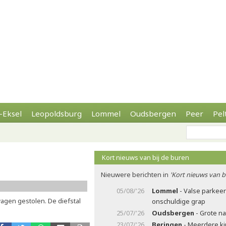
-Eksel
Leopoldsburg
Lommel
Oudsbergen
Peer
Pel
Kort nieuws van bij de buren
Nieuwere berichten in
'Kort nieuws van b
05/08/'26
Lommel
- Valse parkee
agen gestolen. De diefstal
onschuldige grap
25/07/'26
Oudsbergen
- Grote n
23/07/'26
Beringen
- Meerdere ki