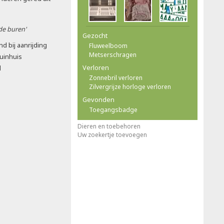
 de buren'
Gezocht
d bij aanrijding
Fluweelboom
Metserschragen
tuinhuis
Verloren
d
Zonnebril verloren
Zilvergrijze horloge verloren
Gevonden
Toegangsbadge
Dieren en toebehoren
Uw zoekertje toevoegen