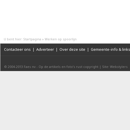
U bent hier:
Startpagina
»
Werken op spoorlijn
Contacteer ons
|
Adverteer
|
Over deze site
|
Gemeente-info & link
© 2004-2013
Faes nv
-
Op de artikels en foto’s rust copyright
|
Site: Webstylers