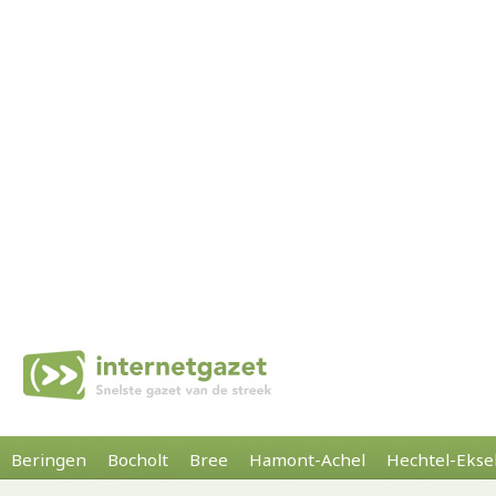
Beringen
Bocholt
Bree
Hamont-Achel
Hechtel-Ekse