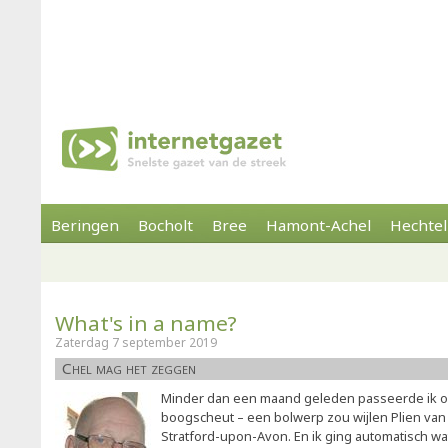
Beringen
Bocholt
Bree
Hamont-Achel
Hechtel
What's in a name?
Zaterdag 7 september 2019
Chel mag het zeggen
Minder dan een maand geleden passeerde ik o
boogscheut – een bolwerp zou wijlen Plien van
Stratford-upon-Avon. En ik ging automatisch wat