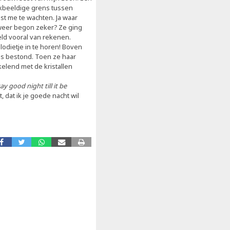
nkbeeldige grens tussen
ast me te wachten. Ja waar
l weer begon zeker? Ze ging
ield vooral van rekenen.
lodietje in te horen! Boven
es bestond. Toen ze haar
elend met de kristallen
y good night till it be
 dat ik je goede nacht wil