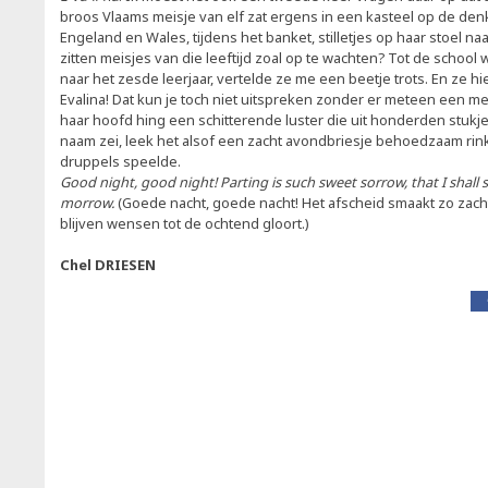
broos Vlaams meisje van elf zat ergens in een kasteel op de de
Engeland en Wales, tijdens het banket, stilletjes op haar stoel na
zitten meisjes van die leeftijd zoal op te wachten? Tot de schoo
naar het zesde leerjaar, vertelde ze me een beetje trots. En ze h
Evalina! Dat kun je toch niet uitspreken zonder er meteen een me
haar hoofd hing een schitterende luster die uit honderden stukj
naam zei, leek het alsof een zacht avondbriesje behoedzaam rink
druppels speelde.
Good night, good night! Parting is such sweet sorrow, that I shall sa
morrow.
(Goede nacht, goede nacht! Het afscheid smaakt zo zacht,
blijven wensen tot de ochtend gloort.)
Chel DRIESEN