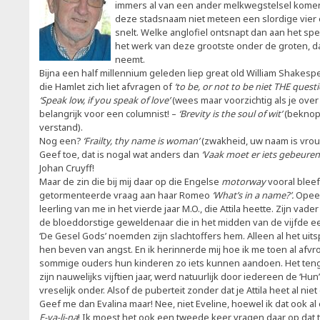
immers al van een ander melkwegstelsel komen a
deze stadsnaam niet meteen een slordige vier
snelt. Welke anglofiel ontsnapt dan aan het sper
het werk van deze grootste onder de groten, d
neemt.
Bijna een half millennium geleden liep great old William Shakes
die Hamlet zich liet afvragen of
‘to be, or not to be niet THE quest
‘Speak low, if you speak of love’
(wees maar voorzichtig als je over
belangrijk voor een columnist! –
‘Brevity is the soul of wit’
(beknopt
verstand).
Nog een?
‘Frailty, thy name is woman’
(zwakheid, uw naam is vrou
Geef toe, dat is nogal wat anders dan
‘Vaak moet er iets gebeuren
Johan Cruyff!
Maar de zin die bij mij daar op die Engelse
motorway
vooral bleef
getormenteerde vraag aan haar Romeo
‘What’s in a name?’.
Opeen
leerling van me in het vierde jaar M.O., die Attila heette. Zijn v
de bloeddorstige geweldenaar die in het midden van de vijfde
‘De Gesel Gods’ noemden zijn slachtoffers hem. Alleen al het ui
hen beven van angst. En ik herinnerde mij hoe ik me toen al af
sommige ouders hun kinderen zo iets kunnen aandoen. Het teng
zijn nauwelijks vijftien jaar, werd natuurlijk door iedereen de ‘Hu
vreselijk onder. Alsof de puberteit zonder dat je Attila heet al nie
Geef me dan Evalina maar! Nee, niet Eveline, hoewel ik dat ook al
E-va-li-na
! Ik moest het ook een tweede keer vragen daar op dat 