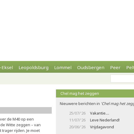
-Eksel
Leopoldsburg
Lommel
Oudsbergen
Peer
Pel
Chel mag het zeggen
Nieuwere berichten in
'Chel mag het zeg
25/07/'26
Vakantie....
ver de M40 op een
11/07/'26
Leve Nederland!
 de Witte zeggen – van
20/06/'26
Vrijdagavond
 trager rijden. Je moet