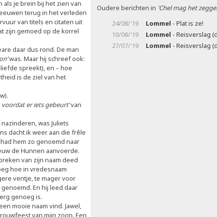
ls je brein bij het zien van
Oudere berichten in
'Chel mag het zegge
 eeuwen terug in het verleden
vuur van titels en citaten uit
24/08/'19
Lommel
- Plat is ze!
at zijn gemoed op de korrel
10/08/'19
Lommel
- Reisverslag (d
27/07/'19
Lommel
- Reisverslag (d
peare daar dus rond. De man
ion’
was. Maar hij schreef ook:
 liefde spreekt), en – hoe
heid is de ziel van het
w).
 voordat er iets gebeurt’
van
 nazinderen, was Juliets
s dacht ik weer aan die frêle
ader had hem zo genoemd naar
 eeuw de Hunnen aanvoerde.
tspreken van zijn naam deed
vroeg hoe in vredesnaam
ere ventje, te mager voor
n’ genoemd. En hij leed daar
t erg genoeg is.
 een mooie naam vind. Jawel,
trouwfeest van mijn zoon. Een