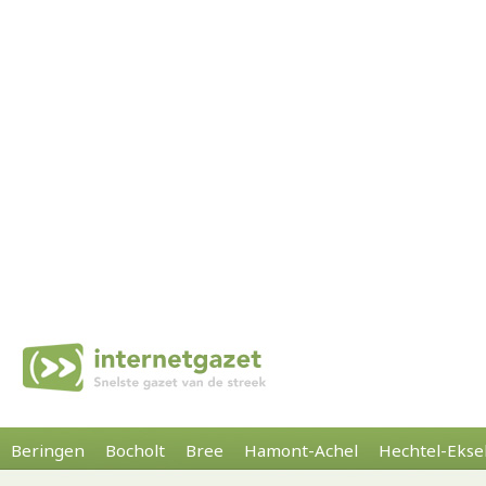
Beringen
Bocholt
Bree
Hamont-Achel
Hechtel-Ekse