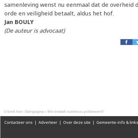
samenleving wenst nu eenmaal dat de overheid d
orde en veiligheid betaalt, aldus het hof.
Jan BOULY
(De auteur is advocaat)
U bent hier:
Startpagina
»
Wie betaalt nutteloos politiewerk?
Contacteer ons
|
Adverteer
|
Over deze site
|
Gemeente-info & link