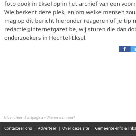
foto dook in Eksel op in het archief van een voor
Wie herkent deze plek, en om welke mensen zou 
mag op dit bericht hieronder reageren of je tip 
redactie
internetgazet.be, wij sturen die dan do
onderzoekers in Hechtel-Eksel.
U bent hier:
Startpagina
»
Wie en wanneer?
Contacteer ons
|
Adverteer
|
Over deze site
|
Gemeente-info & link