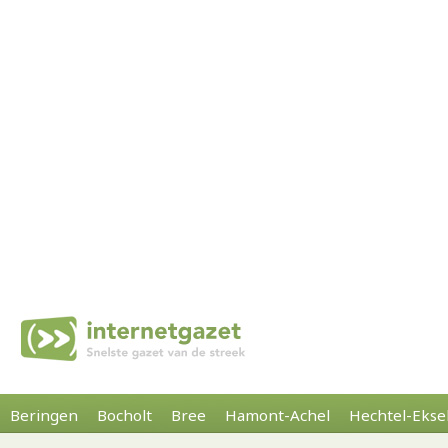
Beringen
Bocholt
Bree
Hamont-Achel
Hechtel-Ekse