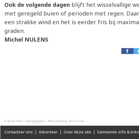
Ook de volgende dagen
blijft het wisselvallige
met geregeld buien of perioden met regen. Daarb
een strakke wind en het is eerder fris bij maxim
graden.
Michel NULENS
U bent hier:
Startpagina
»
Wisselvallig en frisser
Contacteer ons
|
Adverteer
|
Over deze site
|
Gemeente-info & link