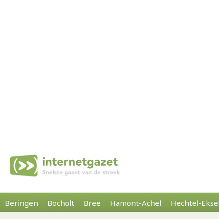
Beringen
Bocholt
Bree
Hamont-Achel
Hechtel-Ekse