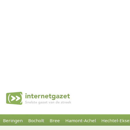
Beringen
Bocholt
Bree
Hamont-Achel
Hechtel-Ekse