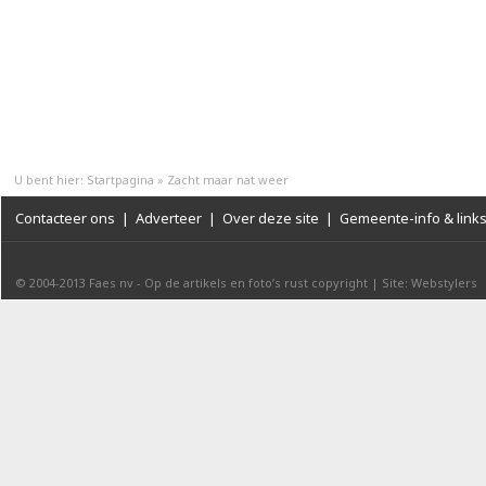
U bent hier:
Startpagina
»
Zacht maar nat weer
Contacteer ons
|
Adverteer
|
Over deze site
|
Gemeente-info & link
© 2004-2013
Faes nv
-
Op de artikels en foto’s rust copyright
|
Site: Webstylers