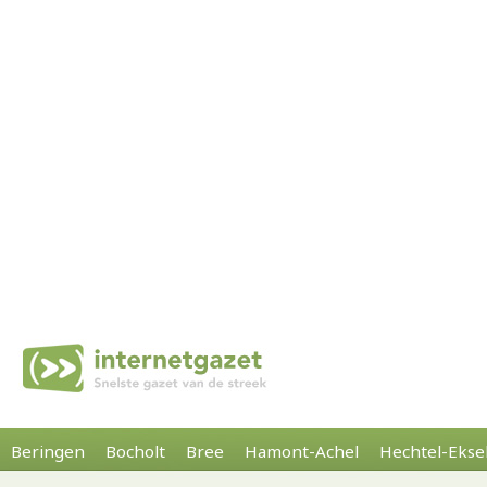
Beringen
Bocholt
Bree
Hamont-Achel
Hechtel-Ekse