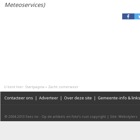
Meteoservices)
U bent hier:
Startpagina
»
Zacht zomerweer
Contacteer ons
|
Adverteer
|
Over deze site
|
Gemeente-info & link
© 2004-2013
Faes nv
-
Op de artikels en foto’s rust copyright
|
Site: Webstylers