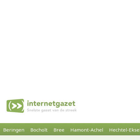
Beringen
Bocholt
Bree
Hamont-Achel
Hechtel-Ekse