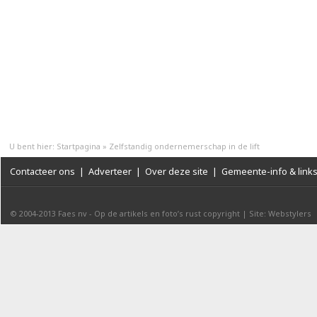
U bent hier:
Startpagina
»
Zelfstandig ondernemerschap in de lift
Contacteer ons
|
Adverteer
|
Over deze site
|
Gemeente-info & link
© 2004-2013
Faes nv
-
Op de artikels en foto’s rust copyright
|
Site: Webstylers