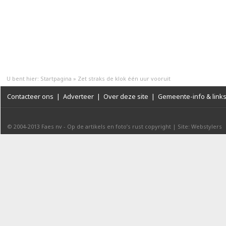
U bent hier:
Startpagina
»
Zet straks de klok één uur vooruit
Contacteer ons
|
Adverteer
|
Over deze site
|
Gemeente-info & link
© 2004-2013
Faes nv
-
Op de artikels en foto’s rust copyright
|
Site: Webstylers