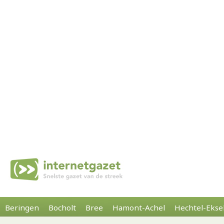
Beringen
Bocholt
Bree
Hamont-Achel
Hechtel-Ekse