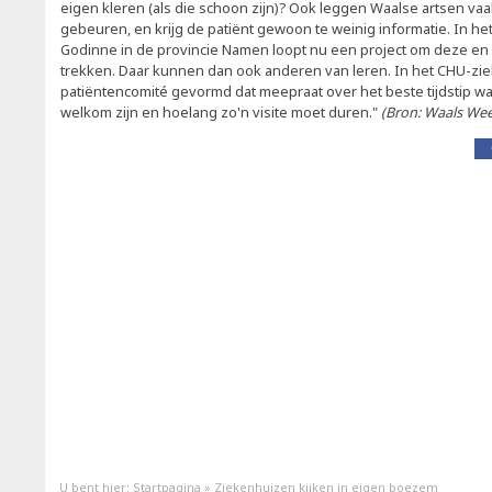
eigen kleren (als die schoon zijn)? Ook leggen Waalse artsen vaak 
gebeuren, en krijg de patiënt gewoon te weinig informatie. In h
Godinne in de provincie Namen loopt nu een project om deze en a
trekken. Daar kunnen dan ook anderen van leren. In het CHU-ziek
patiëntencomité gevormd dat meepraat over het beste tijdstip w
welkom zijn en hoelang zo'n visite moet duren."
(Bron: Waals Wee
U bent hier:
Startpagina
»
Ziekenhuizen kijken in eigen boezem