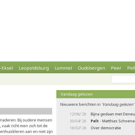
-Eksel
Leopoldsburg
Lommel
Oudsbergen
Peer
Pel
Vandaag gelezen
Nieuwere berichten in
'Vandaag gelezen'
12/06/'26
Bijna gedaan met Deneu
 benaderen. Bij oudere mensen
20/04/'26
Pelt
- Matthias Schoenae
 vaak richt men zich tot de
16/02/'26
Over democratie
enhuiskleren aan en niet zijn