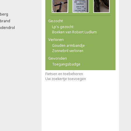
berg
rbrand
Gezocht
Lp's gezocht
ndendrol
Boeken van Robert Ludlum
Verloren
Gouden armbandje
Zonnebril verloren
Gevonden
Toegangsbadge
Fietsen en toebehoren
Uw zoekertje toevoegen