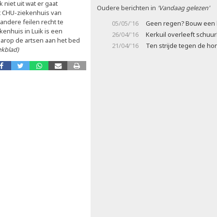
niet uit wat er gaat
Oudere berichten in
'Vandaag gelezen'
et CHU-ziekenhuis van
ndere feilen recht te
05/05/'16
Geen regen? Bouw een 
enhuis in Luik is een
26/04/'16
Kerkuil overleeft schuu
aarop de artsen aan het bed
21/04/'16
Ten strijde tegen de ho
kblad)