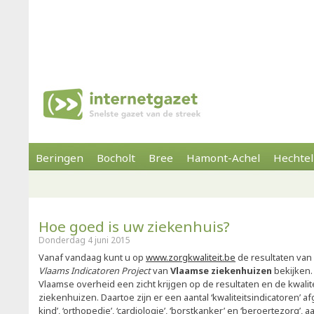
Beringen
Bocholt
Bree
Hamont-Achel
Hechtel
Hoe goed is uw ziekenhuis?
Donderdag 4 juni 2015
Vanaf vandaag kunt u op
www.zorgkwaliteit.be
de resultaten van k
Vlaams Indicatoren Project
van
Vlaamse ziekenhuizen
bekijken. 
Vlaamse overheid een zicht krijgen op de resultaten en de kwalit
ziekenhuizen. Daartoe zijn er een aantal ‘kwaliteitsindicatoren’
kind’, ‘orthopedie’, ‘cardiologie’, ‘borstkanker’ en ‘beroertezorg’,