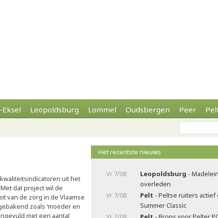
-Eksel
Leopoldsburg
Lommel
Oudsbergen
Peer
Pel
Het recentste nieuws
Vr 7/08
Leopoldsburg
- Madelei
waliteitsindicatoren uit het
overleden
Met dat project wil de
Vr 7/08
Pelt
- Peltse ruiters actie
eit van de zorg in de Vlaamse
Summer Classic
 afgebakend zoals ‘moeder en
 aangevuld met een aantal
Vr 7/08
Pelt
- Brons voor Pelter P