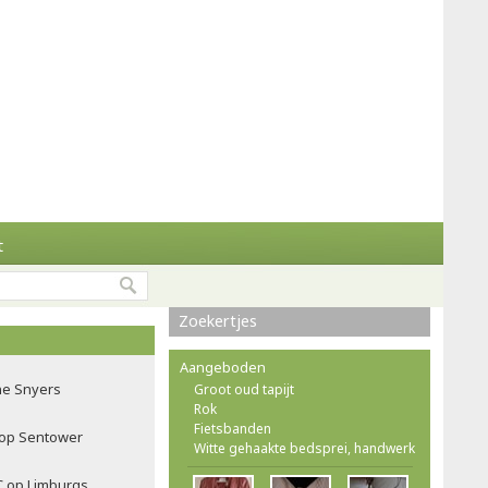
t
Zoekertjes
Aangeboden
ne Snyers
Groot oud tapijt
Rok
Fietsbanden
f op Sentower
Witte gehaakte bedsprei, handwerk
C op Limburgs