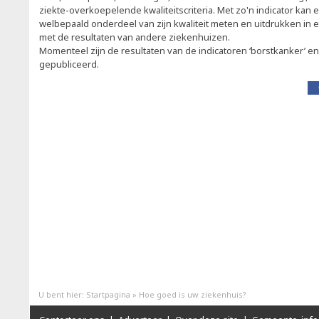
ziekte-overkoepelende kwaliteitscriteria. Met zo'n indicator kan
welbepaald onderdeel van zijn kwaliteit meten en uitdrukken in ee
met de resultaten van andere ziekenhuizen.
Momenteel zijn de resultaten van de indicatoren ‘borstkanker’ en
gepubliceerd.
U bent hier:
Startpagina
»
Hoe goed is uw ziekenhuis?