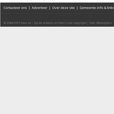
Contacteer ons
|
Adverteer
|
Over deze site
|
Gemeente-info & link
© 2004-2013
Faes nv
-
Op de artikels en foto’s rust copyright
|
Site: Webstylers