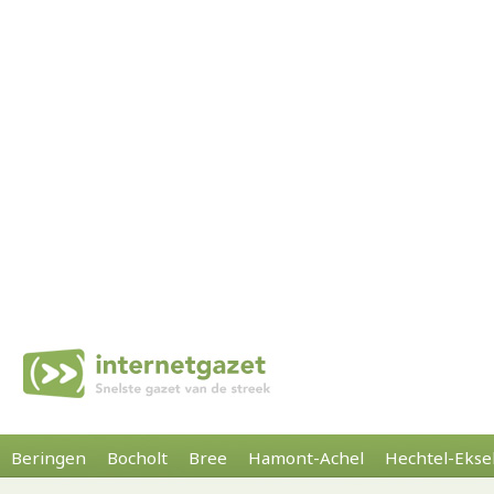
Beringen
Bocholt
Bree
Hamont-Achel
Hechtel-Ekse