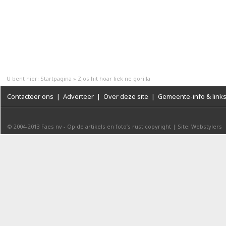
U bent hier:
Startpagina
»
Zjos hit hoar liek ne gorilla
Contacteer ons
|
Adverteer
|
Over deze site
|
Gemeente-info & link
© 2004-2013
Faes nv
-
Op de artikels en foto’s rust copyright
|
Site: Webstylers