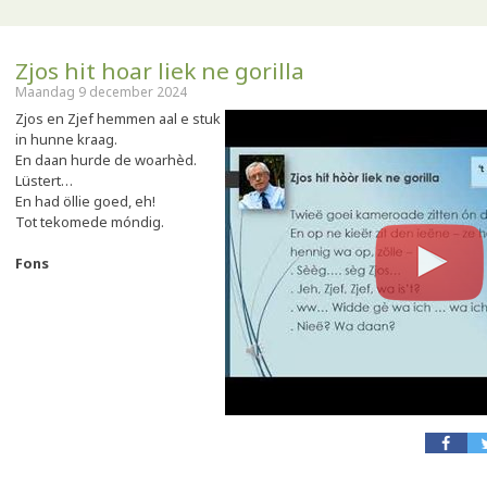
Zjos hit hoar liek ne gorilla
Maandag 9 december 2024
Zjos en Zjef hemmen aal e stuk
in hunne kraag.
En daan hurde de woarhèd.
Lüstert…
En had öllie goed, eh!
Tot tekomede móndig.
Fons