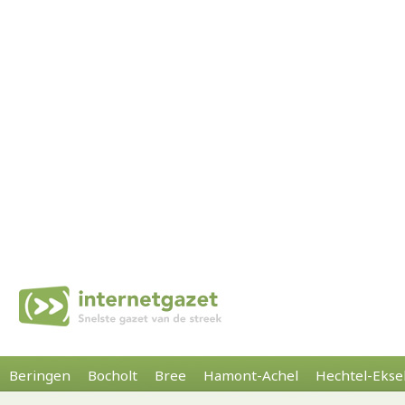
Beringen
Bocholt
Bree
Hamont-Achel
Hechtel-Ekse