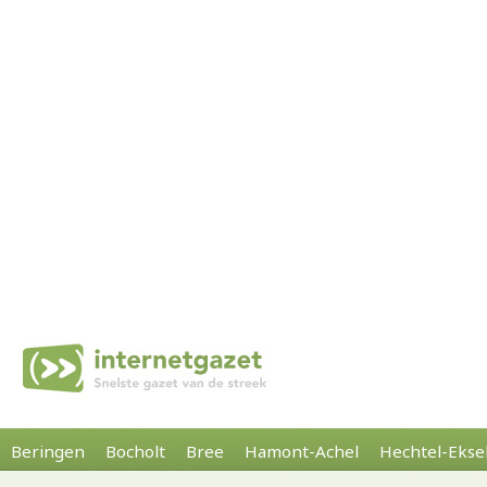
Beringen
Bocholt
Bree
Hamont-Achel
Hechtel-Ekse