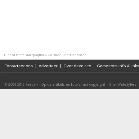
U bent hier:
Startpagina
»
Zo snoei je fruitbomen
Contacteer ons
|
Adverteer
|
Over deze site
|
Gemeente-info & link
© 2004-2013
Faes nv
-
Op de artikels en foto’s rust copyright
|
Site: Webstylers