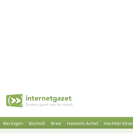
Beringen
Bocholt
Bree
Hamont-Achel
Hechtel-Ekse