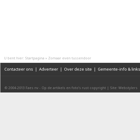
U bent hier:
Startpagina
»
Zomaar even tussendoor
Contacteer ons
|
Adverteer
|
Over deze site
|
Gemeente-info & link
© 2004-2013
Faes nv
-
Op de artikels en foto’s rust copyright
|
Site: Webstylers