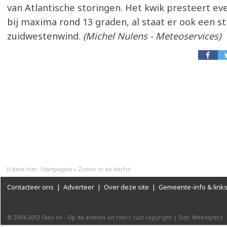
van Atlantische storingen. Het kwik presteert e
bij maxima rond 13 graden, al staat er ook een s
zuidwestenwind.
(Michel Nulens - Meteoservices)
U bent hier:
Startpagina
»
Zomer in de herfst
Contacteer ons
|
Adverteer
|
Over deze site
|
Gemeente-info & link
© 2004-2013
Faes nv
-
Op de artikels en foto’s rust copyright
|
Site: Webstylers