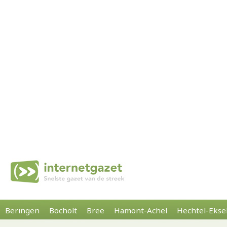
Beringen
Bocholt
Bree
Hamont-Achel
Hechtel-Ekse