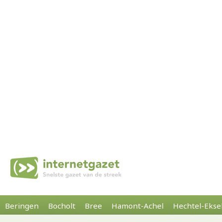
Beringen
Bocholt
Bree
Hamont-Achel
Hechtel-Ekse