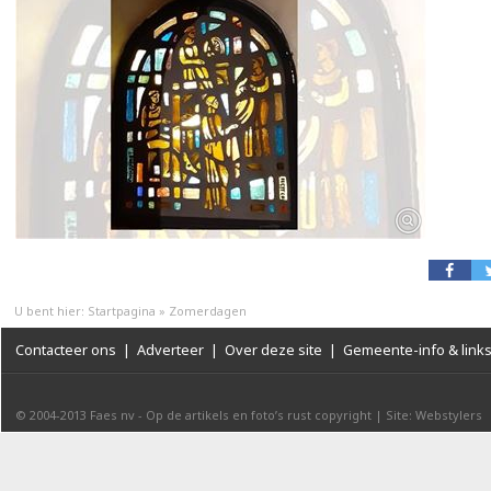
U bent hier:
Startpagina
»
Zomerdagen
Contacteer ons
|
Adverteer
|
Over deze site
|
Gemeente-info & link
© 2004-2013
Faes nv
-
Op de artikels en foto’s rust copyright
|
Site: Webstylers