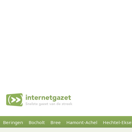
Beringen
Bocholt
Bree
Hamont-Achel
Hechtel-Ekse