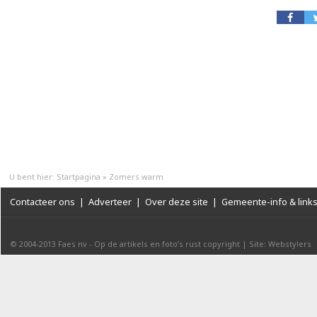
U bent hier:
Startpagina
»
Zomers warm
Contacteer ons
|
Adverteer
|
Over deze site
|
Gemeente-info & link
© 2004-2013
Faes nv
-
Op de artikels en foto’s rust copyright
|
Site: Webstylers