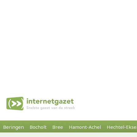
Beringen
Bocholt
Bree
Hamont-Achel
Hechtel-Ekse