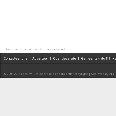
U bent hier:
Startpagina
»
Zomers weekend
Contacteer ons
|
Adverteer
|
Over deze site
|
Gemeente-info & link
© 2004-2013
Faes nv
-
Op de artikels en foto’s rust copyright
|
Site: Webstylers