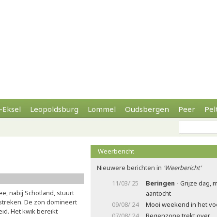
-Eksel
Leopoldsburg
Lommel
Oudsbergen
Peer
Pel
Weerbericht
Nieuwere berichten in
'Weerbericht'
11/03/'25
Beringen
- Grijze dag, 
 nabij Schotland, stuurt
aantocht
streken. De zon domineert
09/08/'24
Mooi weekend in het voo
id. Het kwik bereikt
07/08/'24
Regenzone trekt over