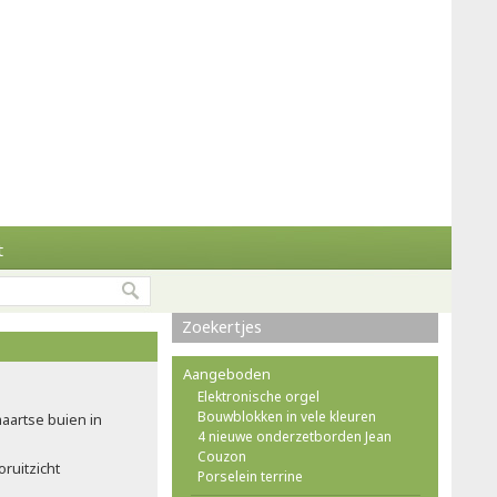
t
Zoekertjes
Aangeboden
Elektronische orgel
Bouwblokken in vele kleuren
maartse buien in
4 nieuwe onderzetborden Jean
Couzon
ruitzicht
Porselein terrine