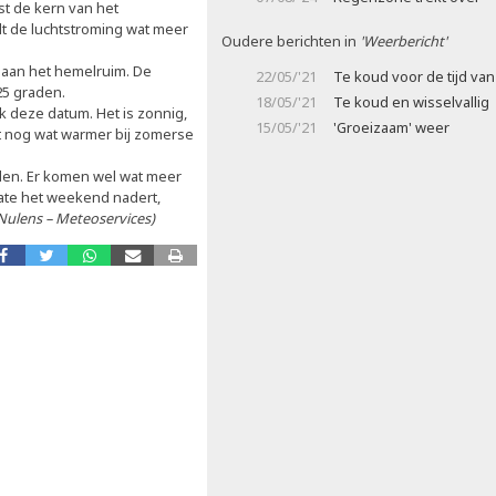
t de kern van het
t de luchtstroming wat meer
Oudere berichten in
'Weerbericht'
r aan het hemelruim. De
22/05/'21
Te koud voor de tijd van 
25 graden.
18/05/'21
Te koud en wisselvallig
 deze datum. Het is zonnig,
15/05/'21
'Groeizaam' weer
dt nog wat warmer bij zomerse
aden. Er komen wel wat meer
ate het weekend nadert,
Nulens – Meteoservices)