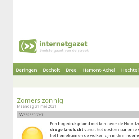
Beringen
Bocholt
Bree
Hamont-Achel
Hechtel
Zomers zonnig
Maandag 31 mei 2021
Weerbericht
Een hogedrukgebied met kern over de Noordzee,
droge landlucht
vanuit het oosten naar onze 
het hemelruim en de wolken zijn in de minderhe