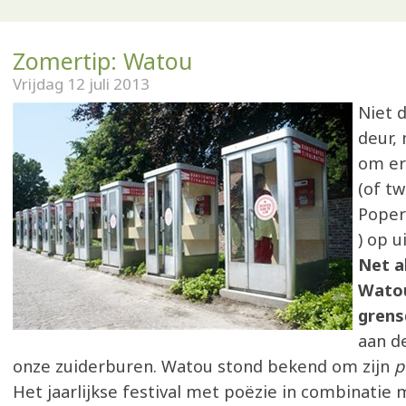
Zomertip: Watou
Vrijdag 12 juli 2013
Niet d
deur,
om er
(of tw
Poperi
) op u
Net a
Wato
grens
aan d
onze zuiderburen. Watou stond bekend om zijn
p
Het jaarlijkse festival met poëzie in combinatie