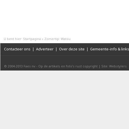
U bent hier:
Startpagina
»
Zomertip: Watou
Contacteer ons
|
Adverteer
|
Over deze site
|
Gemeente-info & link
© 2004-2013
Faes nv
-
Op de artikels en foto’s rust copyright
|
Site: Webstylers