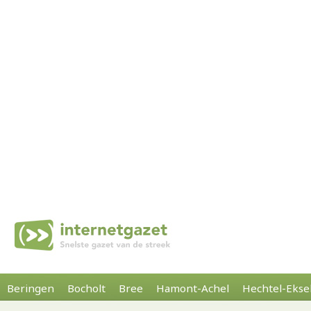
Beringen
Bocholt
Bree
Hamont-Achel
Hechtel-Ekse