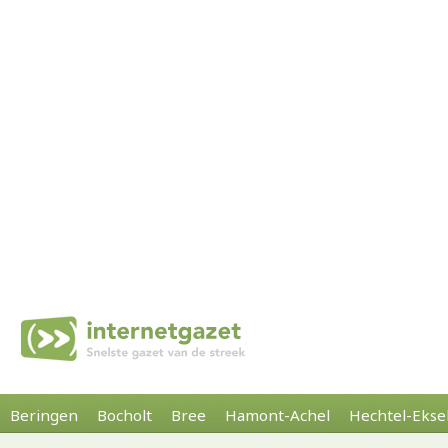
Beringen
Bocholt
Bree
Hamont-Achel
Hechtel-Ekse