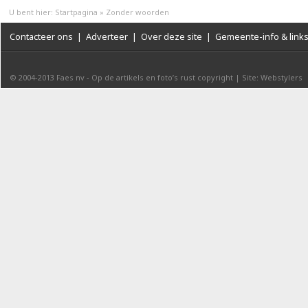
U bent hier:
Startpagina
»
Zonder woorden
Contacteer ons
|
Adverteer
|
Over deze site
|
Gemeente-info & link
© 2004-2013
Faes nv
-
Op de artikels en foto’s rust copyright
|
Site: Webstylers