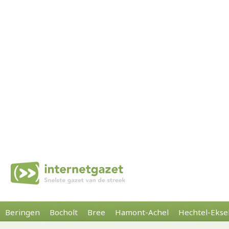
Beringen
Bocholt
Bree
Hamont-Achel
Hechtel-Ekse