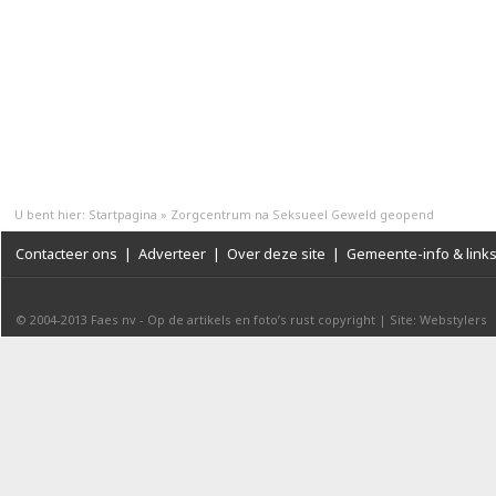
U bent hier:
Startpagina
»
Zorgcentrum na Seksueel Geweld geopend
Contacteer ons
|
Adverteer
|
Over deze site
|
Gemeente-info & link
© 2004-2013
Faes nv
-
Op de artikels en foto’s rust copyright
|
Site: Webstylers