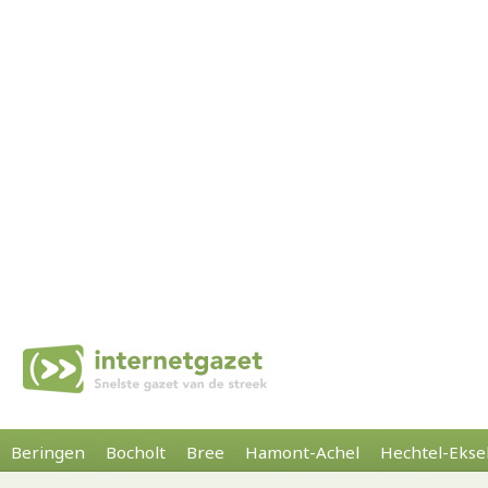
Beringen
Bocholt
Bree
Hamont-Achel
Hechtel-Ekse