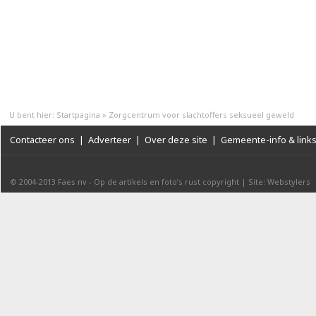
U bent hier:
Startpagina
»
Zorgcentrum voor slachtoffers seksueel geweld
Contacteer ons
|
Adverteer
|
Over deze site
|
Gemeente-info & link
© 2004-2013
Faes nv
-
Op de artikels en foto’s rust copyright
|
Site: Webstylers